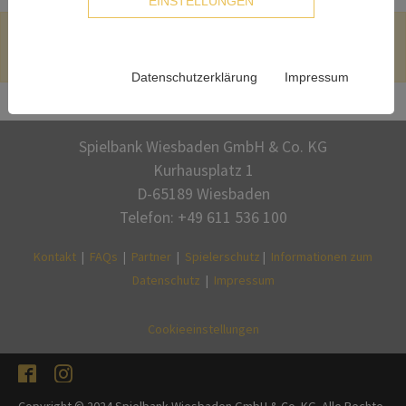
EINSTELLUNGEN
Alle Angaben ohne Gewähr, Veröffentlichung /
Vervielfältigung nur mit schriftlicher Genehmigung.
Datenschutzerklärung
Impressum
Spielbank Wiesbaden GmbH & Co. KG
Kurhausplatz 1
D-65189 Wiesbaden
Telefon: +49 611 536 100
Kontakt
|
FAQs
|
Partner
|
Spielerschutz
|
Informationen zum
Datenschutz
|
Impressum
Cookieeinstellungen
Facebook
Instagram