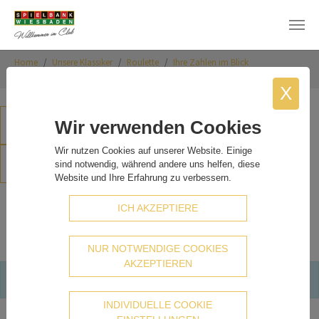
Skip to main content
You are here:
Home
Unsere Klassiker
Roulette
Ihre Zahlen im Blick
Permanenzen Tisch
X
ÜBERSICHT
ARCHIV
Wir verwenden Cookies
Wir nutzen Cookies auf unserer Website. Einige
PDF/DRUCKEN/DOWNLOAD
sind notwendig, während andere uns helfen, diese
Website und Ihre Erfahrung zu verbessern.
Permanenzen:
"Tisch 2 vom
ICH AKZEPTIERE
08.07.2026"
NUR NOTWENDIGE COOKIES
AKZEPTIEREN
Keine Permanenzen an diesem Tag!
INDIVIDUELLE COOKIE