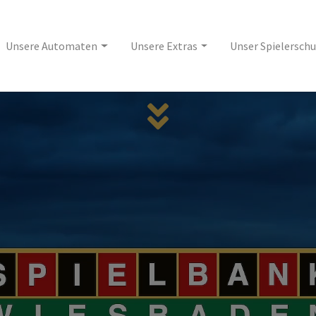
Unsere Automaten
Unsere Extras
Unser Spielersch