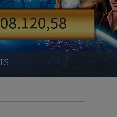
08.120,58
TS