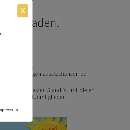
X
k Wiesbaden!
e
tomatenspiel.
ren einzigartigen Zusatzchancen bei
auf dem neuesten Stand ist, mit vielen
für unsere Clubmitglieder.
mpressum