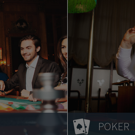
POKER