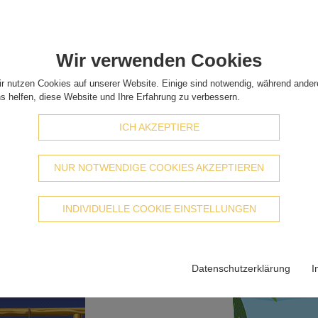
llkommen bei der Spielban
Wir verwenden Cookies
r nutzen Cookies auf unserer Website. Einige sind notwendig, während ander
s helfen, diese Website und Ihre Erfahrung zu verbessern.
Hier macht Spielen Freude.
ICH AKZEPTIERE
 schönsten Spielsäle Europas und dem modernsten Au
NUR NOTWENDIGE COOKIES AKZEPTIEREN
ot im Rhein-Main-Gebiet und profitieren Sie von unse
Roulette und Black Jack.
INDIVIDUELLE COOKIE EINSTELLUNGEN
 Neue begeistern: mit einem Spielangebot, das immer 
ladungen sowie tollen Überraschungen und Vorteilen 
Datenschutzerklärung
I