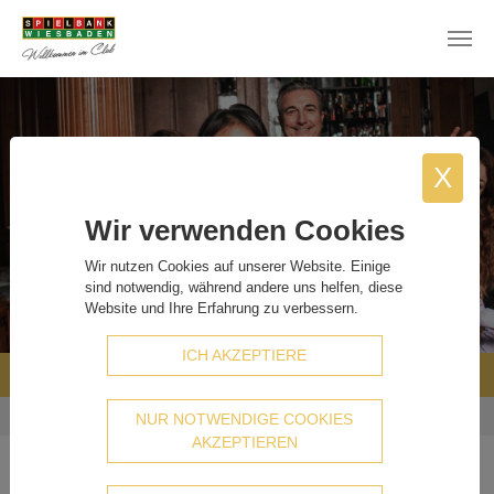
Skip to main content
X
Wir verwenden Cookies
Wir nutzen Cookies auf unserer Website. Einige
sind notwendig, während andere uns helfen, diese
Website und Ihre Erfahrung zu verbessern.
ICH AKZEPTIERE
WIR BRAUCHEN VERSTÄRKUNG
You are here:
Home
Wir suchen
Wir brauchen Verstärkung
NUR NOTWENDIGE COOKIES
AKZEPTIEREN